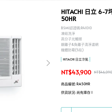
HITACHI 日立 
50HR
BSMI認證碼:R41010
凍結洗淨
高分子光觸媒
銀離子&負離子清淨濾網
機體防霉(5段)
HITACHI 日立冷氣
NT$43,900
NT$46,09
商品編號:
RA50HR
供貨狀況:
尚有庫存 1