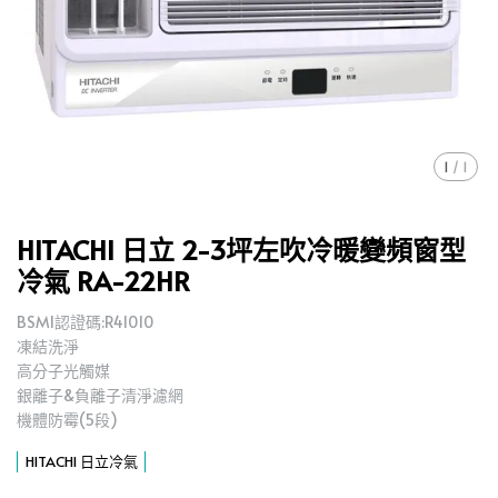
1
/
1
HITACHI 日立 2-3坪左吹冷暖變頻窗型
冷氣 RA-22HR
BSMI認證碼:R41010
凍結洗淨
高分子光觸媒
銀離子&負離子清淨濾網
機體防霉(5段)
HITACHI 日立冷氣