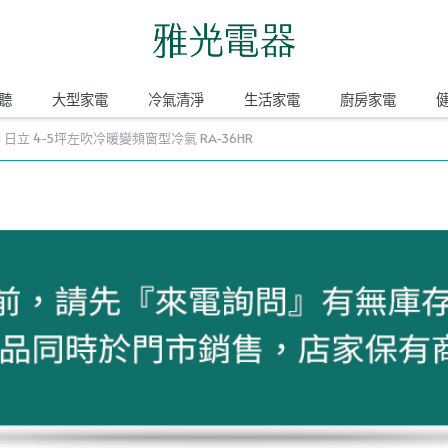
聽
大型家電
冷氣清淨
生活家電
廚房家電
HI 日立 4-5坪左吹冷暖變頻窗型冷氣 RA-36HR