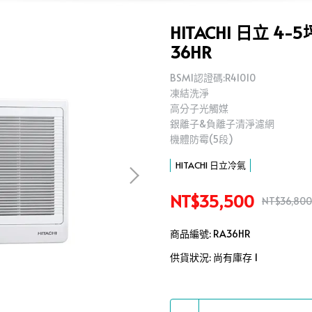
HITACHI 日立 
36HR
BSMI認證碼:R41010
凍結洗淨
高分子光觸媒
銀離子&負離子清淨濾網
機體防霉(5段)
HITACHI 日立冷氣
NT$35,500
NT$36,800
商品編號:
RA36HR
供貨狀況:
尚有庫存 1