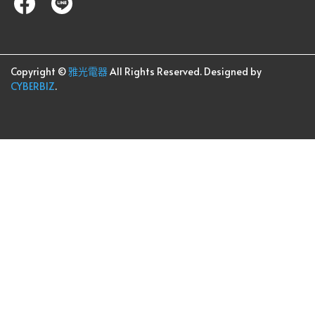
Copyright ©
雅光電器
All Rights Reserved.
Designed by
CYBERBIZ
.