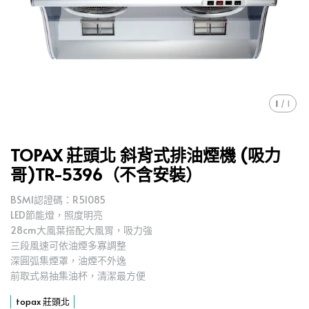
1
/
1
TOPAX 莊頭北 斜背式排油煙機 (吸力
哥)TR-5396（不含安裝）
BSMI認證碼：R51085
LED節能燈，照度明亮
28cm大風葉搭配大風胃，吸力強
三段風速可依油煙多寡調整
深圓弧集煙罩，油煙不外逸
前取式易抽集油杯，清潔最方便
topax 莊頭北