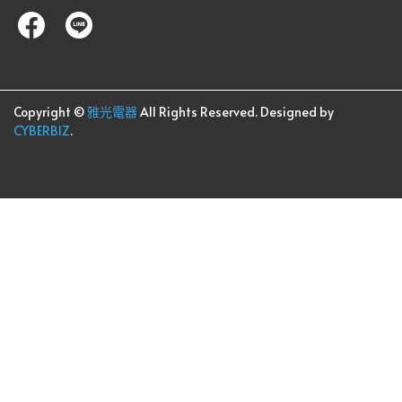
Copyright ©
雅光電器
All Rights Reserved.
Designed by
CYBERBIZ
.