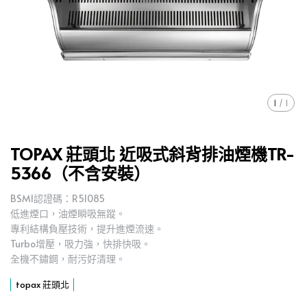
1
/
1
TOPAX 莊頭北 近吸式斜背排油煙機TR-
5366（不含安裝）
BSMI認證碼：R51085
低進煙口，油煙瞬吸無蹤。
專利結構負壓技術，提升進煙流速。
Turbo增壓，吸力強，快排快吸。
全機不鏽鋼，耐污好清理。
topax 莊頭北