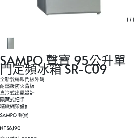
1
/
1
SAMPO 聲寶 95公升單
門定頻冰箱 SR-C09
全新髮絲銀門板外觀
,
耐燃級防火背板
,
直冷式出風設計
,
隱藏式把手
,
精緻網架設計
,
SAMPO 聲寶
NT$6,190