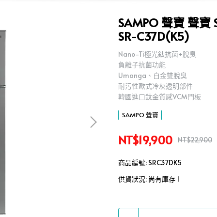
SAMPO 聲寶 聲寶
SR-C37D(K5)
Nano-Ti極光鈦抗菌+脫臭
,
負離子抗菌功能
,
Umanga、白金雙脫臭
,
耐污性歐式冷灰透明部件
,
韓國進口鈦金質感VCM門板
,
SAMPO 聲寶
NT$19,900
NT$22,900
商品編號:
SRC37DK5
供貨狀況:
尚有庫存 1