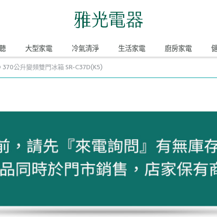
聽
大型家電
冷氣清淨
生活家電
廚房家電
 370公升變頻雙門冰箱 SR-C37D(K5)