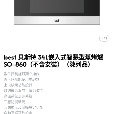
1
/
1
best 貝斯特 34L嵌入式智慧型蒸烤爐
SO-860（不含安裝）（陳列品）
數位控制旋鈕獨立操作
蒸、烤功能使用更輕鬆
上火烘烤功能設計
烘焙最高溫度可達230℃
高溫蒸氣烹調系統
三層防燙玻璃
時間顯示及鬧鐘設定功能
自動烹調預約設定