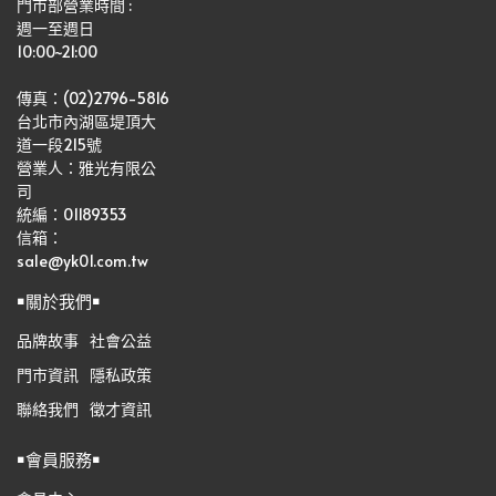
門市部營業時間 :
週一至週日
10:00~21:00
傳真：(02)2796-5816
台北市內湖區堤頂大
道一段215號
營業人：雅光有限公
司   
統編：01189353
信箱：
sale@yk01.com.tw
￭關於我們￭
品牌故事
社會公益
門市資訊
隱私政策
聯絡我們
徵才資訊
￭會員服務￭