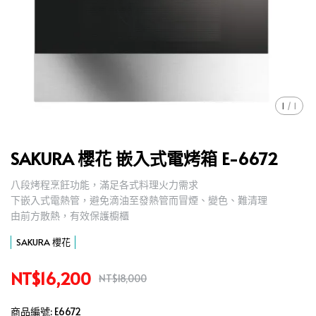
1
/
1
SAKURA 櫻花 嵌入式電烤箱 E-6672
八段烤程烹飪功能，滿足各式料理火力需求
,
下嵌入式電熱管，避免滴油至發熱管而冒煙、變色、難清理
,
由前方散熱，有效保護櫥櫃
,
SAKURA 櫻花
NT$16,200
NT$18,000
商品編號:
E6672