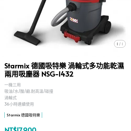
1
/
1
Starmix 德國吸特樂 渦輪式多功能乾濕
兩用吸塵器 NSG-1432
一機三用
,
吸油/水/酸/鹼.耐高溫/碰撞
,
渦輪式
,
36小時連續使用
,
Starmix 德國吸特樂
NT$17,900