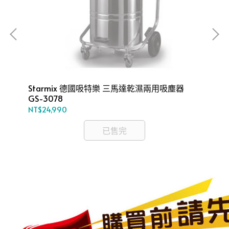
Starmix 德國吸特樂 三馬達乾濕兩用吸塵器
S
GS-3078
器 
NT$24,990
NT$
已售完