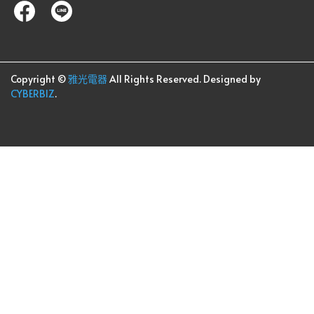
Copyright ©
雅光電器
All Rights Reserved.
Designed by
CYBERBIZ
.