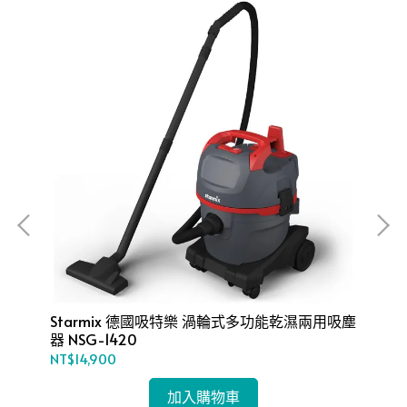
Starmix 德國吸特樂 渦輪式多功能乾濕兩用吸塵
S
器 NSG-1420
器 
NT$14,900
NT$
加入購物車