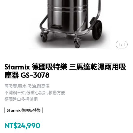
1
/
1
Starmix 德國吸特樂 三馬達乾濕兩用吸
塵器 GS-3078
可吸塵,吸水,吸油,耐高溫
,
不鏽鋼車架,低重心設計,移動方便
,
德國進口多摺濾網
,
Starmix 德國吸特樂
NT$24,990