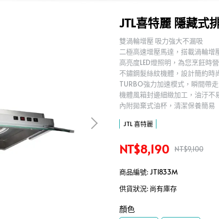
JTL喜特麗 隱藏式排
雙渦輪增壓 吸力強大不漏吸
二極高速增壓馬達，搭載渦輪增
高亮度LED燈照明，為您烹飪時
不鏽鋼髮絲紋機體，設計簡約時
TURBO強力加速模式，瞬間帶
機體風箱封邊細緻加工，油汙不
內附拋棄式油杯，清潔保養簡易
JTL 喜特麗
NT$8,190
NT$9,100
商品編號:
JT1833M
供貨狀況:
尚有庫存
顏色