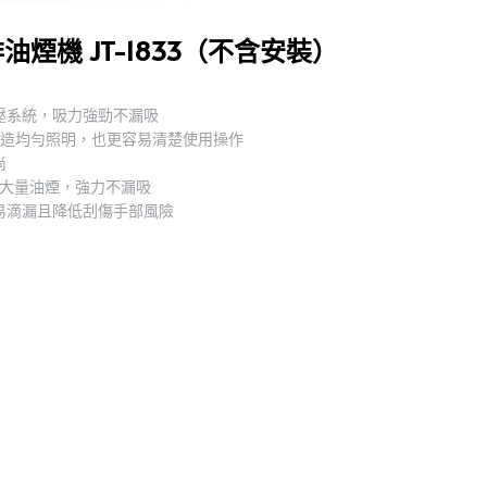
油煙機 JT-1833（不含安裝）
壓系統，吸力強勁不漏吸
營造均勻照明，也更容易清楚使用操作
尚
走大量油煙，強力不漏吸
易滴漏且降低刮傷手部風險