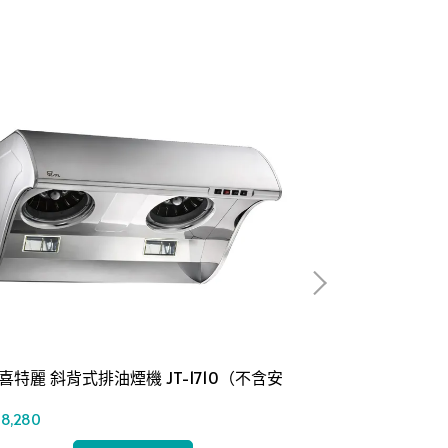
L喜特麗 斜背式排油煙機 JT-1710（不含安
JTL 喜特麗 隱
）
1860（不含安
8,280
NT$5,760