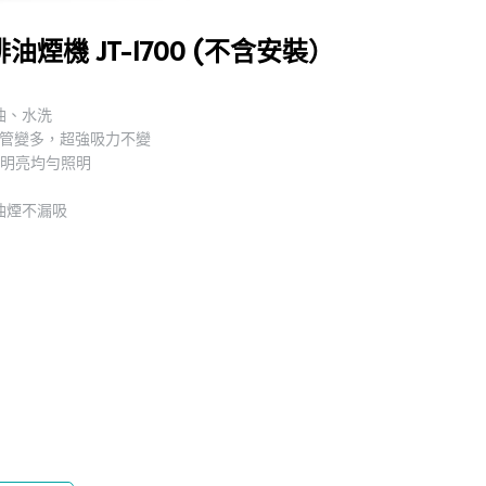
排油煙機 JT-1700 (不含安裝）
油、水洗
彎管變多，超強吸力不變
造明亮均勻照明
油煙不漏吸