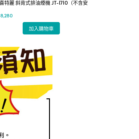
L喜特麗 斜背式排油煙機 JT-1710（不含安
JTL 喜特麗 隱
）
1860（不含安
8,280
NT$5,760
加入購物車