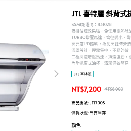
JTL 喜特麗 斜背式
BSMI認證碼：R31028
吸排油煙效果強，免使用電熱除
TURBO增壓馬達，管徑變小、
高亮度LED照明，為您烹飪時營
深罩設計，煙霧集中，不易外散
二極高速增壓馬達，排煙強勁，
內附拋棄式油杯，清潔保養簡易
JTL 喜特麗
NT$7,200
NT$8,000
商品編號:
JT1700S
供貨狀況:
尚有庫存
顏色