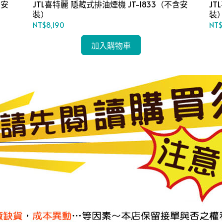
JTL喜特麗 隱藏式排油煙機 JT-1833（不含安
JT
裝）
裝
NT$8,190
NT$
加入購物車