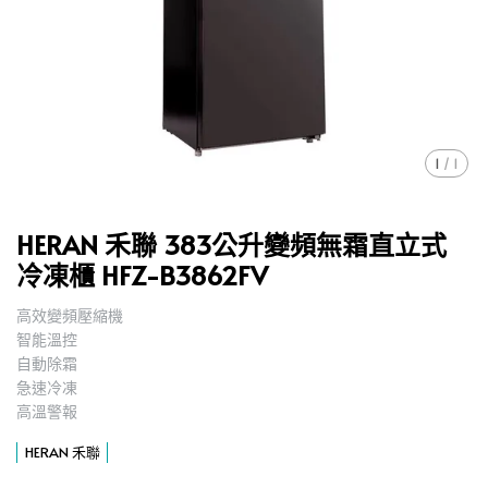
1
/
1
HERAN 禾聯 383公升變頻無霜直立式
冷凍櫃 HFZ-B3862FV
高效變頻壓縮機
,
智能溫控
,
自動除霜
,
急速冷凍
,
高溫警報
,
HERAN 禾聯