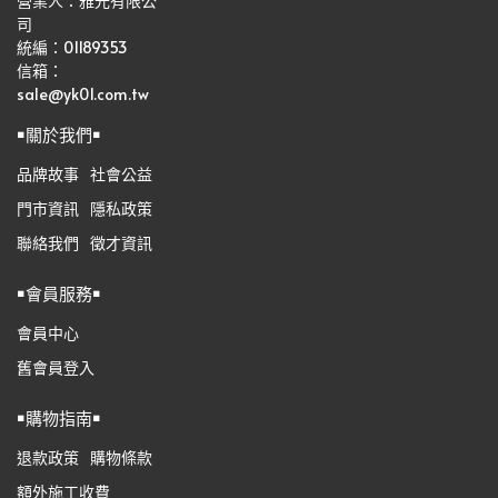
營業人：雅光有限公
司   
統編：01189353
信箱：
sale@yk01.com.tw
￭關於我們￭
品牌故事
社會公益
門市資訊
隱私政策
聯絡我們
徵才資訊
￭會員服務￭
會員中心
舊會員登入
￭購物指南￭
退款政策
購物條款
額外施工收費