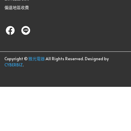
偏遠地區收費
Copyright ©
雅光電器
All Rights Reserved.
Designed by
CYBERBIZ
.