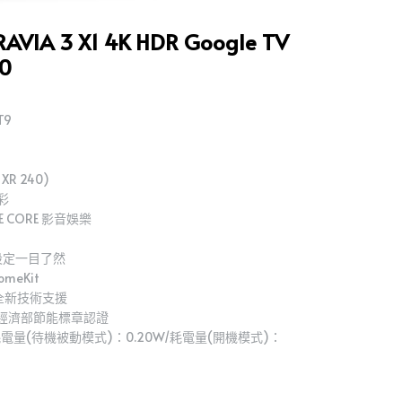
VIA 3 X1 4K HDR Google TV
0
T9
XR 240)
彩
E CORE 影音娛樂
設定一目了然
HomeKit
 全新技術支援
經濟部節能標章認證
量(待機被動模式)：0.20W/耗電量(開機模式)：