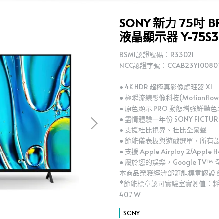
SONY 新力 75吋 BRA
液晶顯示器 Y-75S3
BSMI認證號碼：R33021
NCC認證字號：CCAB23Y10080
● 4K HDR 超極真影像處理器 X1
● 極瞬流線影像科技(Motionflow 
● 原色顯示 PRO 動態增強鮮豔色
● 盡情體驗一年份 SONY PICTUR
● 支援杜比視界、杜比全景聲
● 節能儀表板與遊戲選單，所有
● 支援 Apple Airplay 2/Apple 
● 屬於您的娛樂，Google TV™
本商品榮獲經濟部節能標章認證 
*節能標章認可實驗室實測值：耗電
40.7 W
SONY