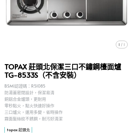
1
/
1
TOPAX 莊頭北保潔三口不鏽鋼檯面爐
TG-8533S（不含安裝）
BSMI認證碼：R51085
防湯蓋密閉設計，保潔易清
銅鋁合金爐頭，更耐用
零秒點火，點火快速好操作
三口爐火，運用多變，省時操作
霧面髮絲紋不銹鋼，耐污好清潔
topax 莊頭北