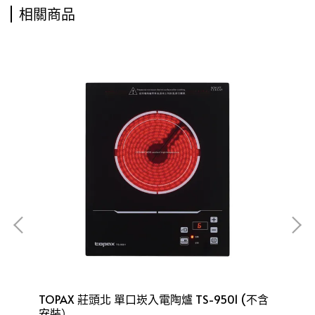
相關商品
不含
TOPAX 莊頭北 單口崁入電陶爐 TS-9501 (不含
TO
安裝）
安