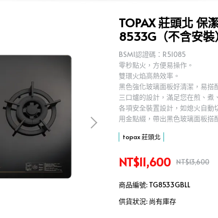
TOPAX 莊頭北 
8533G（不含安裝
BSMI認證碼：R51085
零秒點火，方便易操作。
雙環火焰高熱效率。
黑色強化玻璃面板好清潔，易搭
三口爐的設計，滿足您在煎、煮
各項安全裝置設計，如熄火自動
用金點綴，帶出黑色玻璃面板搭
topax 莊頭北
NT$11,600
NT$13,600
商品編號:
TG8533GBLL
供貨狀況:
尚有庫存