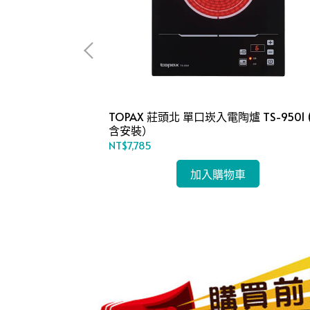
爐 TG-
TOPAX 莊頭北 單口崁入電陶爐 TS-9501 
含安裝）
NT$7,785
加入購物車