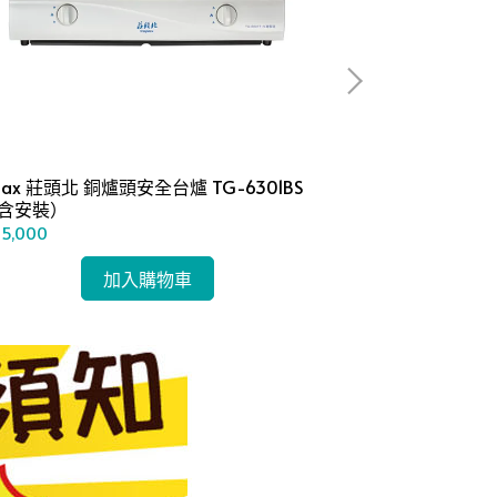
pax 莊頭北 銅爐頭安全台爐 TG-6301BS
topax 莊頭北
不含安裝）
6308（不含安
$5,000
NT$6,300
加入購物車