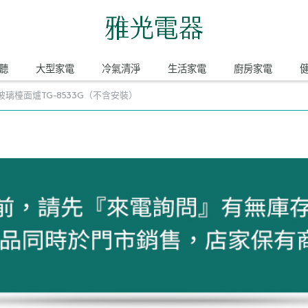
聽
大型家電
冷氣清淨
生活家電
廚房家電
口玻璃檯面爐TG-8533G（不含安裝）