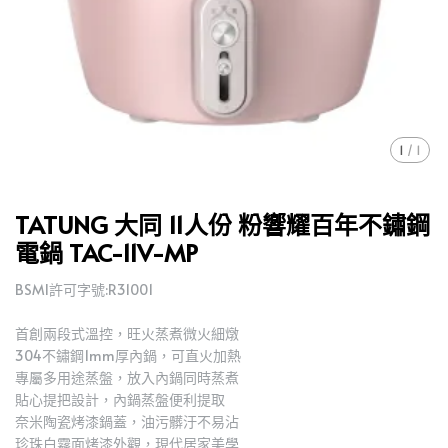
1
/
1
TATUNG 大同 11人份 粉響耀百年不鏽鋼
電鍋 TAC-11V-MP
BSMI許可字號:R31001
首創兩段式溫控，旺火蒸煮微火細燉
304不鏽鋼1mm厚內鍋，可直火加熱
專屬多用途蒸盤，放入內鍋同時蒸煮
貼心提把設計，內鍋蒸盤便利提取
奈米陶瓷烤漆鍋蓋，油污髒汙不易沾
珍珠白霧面烤漆外觀，現代居家美學