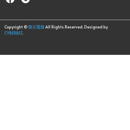
Copyright ©
雅光電器
All Rights Reserved.
Designed by
CYBERBIZ
.