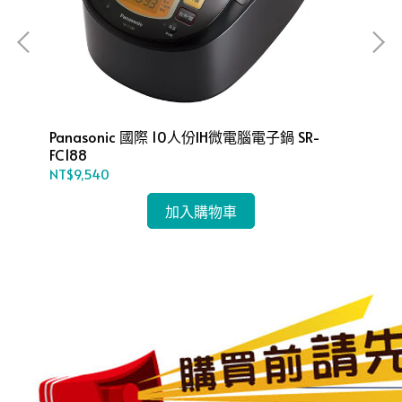
Panasonic 國際 10人份IH微電腦電子鍋 SR-
Panaso
FC188
SR
NT$9,540
NT$
加入購物車