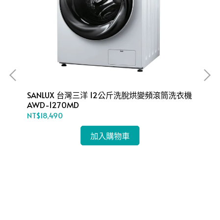
SANLUX 台灣三洋 12公斤洗脫烘變頻滾筒洗衣機
S
AWD-1270MD
洗衣
NT$18,490
NT
加入購物車
機