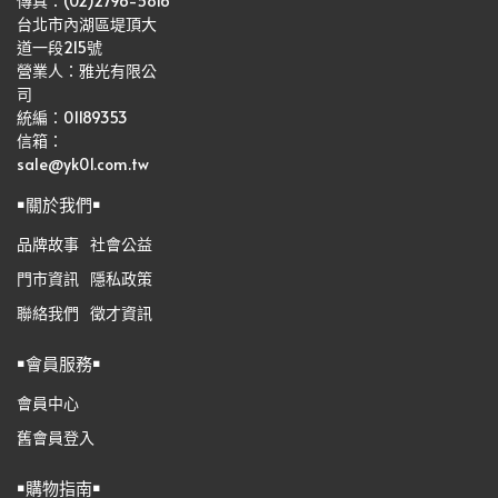
傳真：(02)2796-5816
台北市內湖區堤頂大
道一段215號
營業人：雅光有限公
司   
統編：01189353
信箱：
sale@yk01.com.tw
￭關於我們￭
品牌故事
社會公益
門市資訊
隱私政策
聯絡我們
徵才資訊
￭會員服務￭
會員中心
舊會員登入
￭購物指南￭