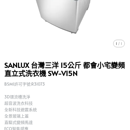
1
/
1
SANLUX 台灣三洋 15公斤 都會小宅變頻
直立式洗衣機 SW-V15N
BSMI許可字號:R31073
3D環流槽洗淨
超音波洗衣科技
全新科技避震系統
全景玻璃上蓋
直驅式變頻馬達
ECO智能感應