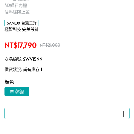
4D鑽石內槽
油壓緩降上蓋
SANLUX 台灣三洋
極智科技 完美設計
NT$17,790
NT$21,000
商品編號:
SWV15NN
供貨狀況:
尚有庫存 1
顏色
星空銀