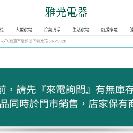
聽
大型家電
冷氣清淨
生活家電
廚房家電
升 -3°C微凍室變頻雙門電冰箱 SR-V582B