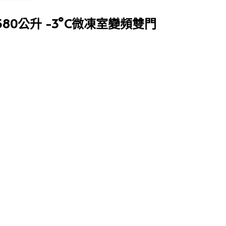
 580公升 -3°C微凍室變頻雙門