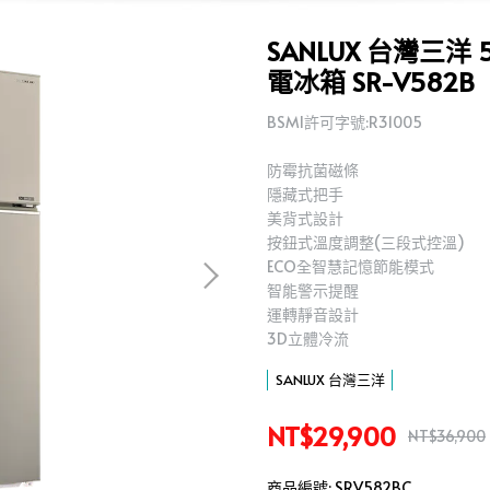
SANLUX 台灣三洋
電冰箱 SR-V582B
BSMI許可字號:R31005
防霉抗菌磁條
隱藏式把手
美背式設計
按鈕式溫度調整(三段式控溫)
ECO全智慧記憶節能模式
智能警示提醒
運轉靜音設計
3D立體冷流
SANLUX 台灣三洋
NT$29,900
NT$36,900
商品編號:
SRV582BC