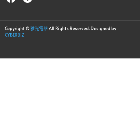
Copyright ©
雅光電器
All Rights Reserved.
Designed by
CYBERBIZ
.