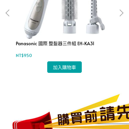
Panasonic 國際 整髮器三件組 EH-KA31
Pa
EG
NT$950
NT$
加入購物車