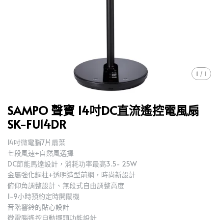
1
/
1
SAMPO 聲寶 14吋DC直流遙控電風扇
SK-FU14DR
14吋微電腦7片扇葉
七段風速+自然風選擇
DC節能馬達設計，消耗功率最高3.5- 25W
金屬強化鋼柱+透明造型前網，時尚新設計
俯仰角調整設計、無段式自由調整高度
1-9小時預約定時開關機
音階響鈴的貼心設計
微電腦遙控自動擺頭功能設計