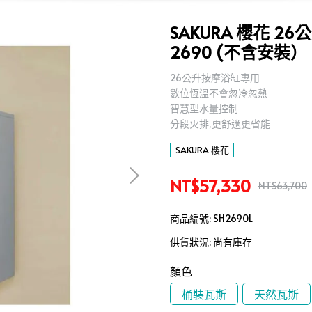
SAKURA 櫻花 2
2690 (不含安裝）
26公升按摩浴缸專用
,
數位恆溫不會忽冷忽熱
,
智慧型水量控制
,
分段火排,更舒適更省能
,
SAKURA 櫻花
NT$57,330
NT$63,700
商品編號:
SH2690L
供貨狀況:
尚有庫存
顏色
桶裝瓦斯
天然瓦斯