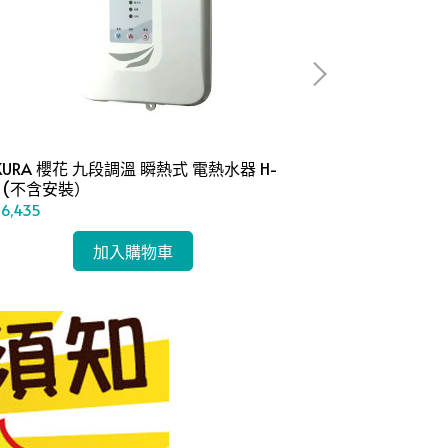
KURA 櫻花 九段調溫 瞬熱式 電熱水器 H-
SAKURA 櫻花 
3 (不含安裝）
含安裝）
6,435
NT$7,065
加入購物車