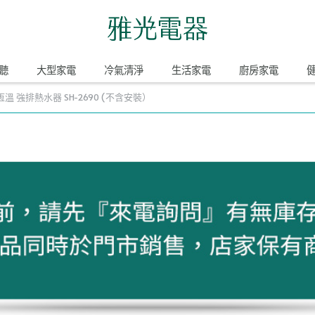
聽
大型家電
冷氣清淨
生活家電
廚房家電
位恆溫 強排熱水器 SH-2690 (不含安裝）