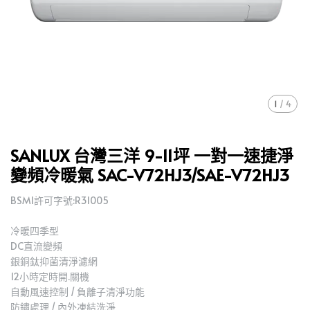
1
/
4
SANLUX 台灣三洋 9-11坪 一對一速捷淨
變頻冷暖氣 SAC-V72HJ3/SAE-V72HJ3
BSMI許可字號:R31005
冷暖四季型
DC直流變頻
銀銅鈦抑菌清淨濾網
12小時定時開.關機
自動風速控制 / 負離子清淨功能
防鏽處理 / 內外凍結洗淨