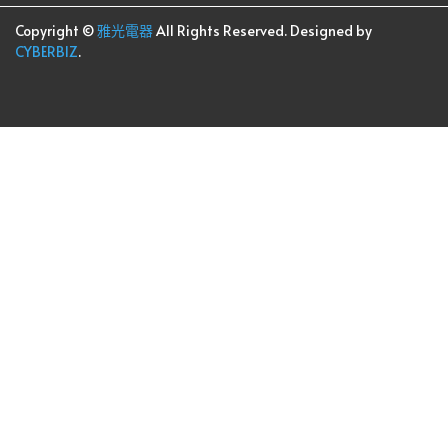
Copyright ©
雅光電器
All Rights Reserved.
Designed by
CYBERBIZ
.