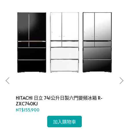
HITACHI 日立 741公升日製六門變頻冰箱 R-
HITACHI 日
ZXC740KJ
RS
NT$155,900
NT
加入購物車