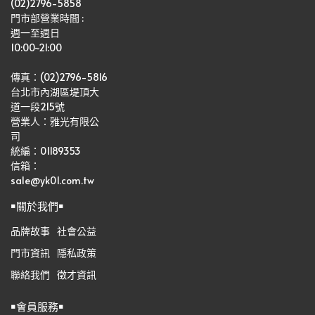
(02)2796-5858
門市部營業時間 :
週一至週日
10:00~21:00
傳真：(02)2796-5816
台北市內湖區堤頂大
道一段215號
營業人：雅光有限公
司   
統編：01189353
信箱：
sale@yk01.com.tw
￭關於我們￭
品牌故事
社會公益
門市資訊
隱私政策
聯絡我們
徵才資訊
￭會員服務￭