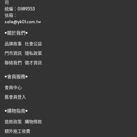
司   
統編：01189353
信箱：
sale@yk01.com.tw
￭關於我們￭
品牌故事
社會公益
門市資訊
隱私政策
聯絡我們
徵才資訊
￭會員服務￭
會員中心
舊會員登入
￭購物指南￭
退款政策
購物條款
額外施工收費