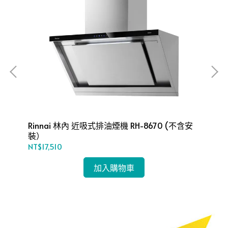
H-
Rinnai 林內 近吸式排油煙機 RH-8670 (不含安
Ri
裝）
裝
NT$17,510
NT$
加入購物車