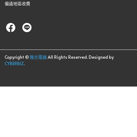
偏遠地區收費
Copyright ©
雅光電器
All Rights Reserved.
Designed by
CYBERBIZ
.