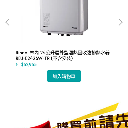
-
Ri
A1
NT
Rinnai 林內 24公升屋外型潛熱回收強排熱水器
REU-E2426W-TR (不含安裝）
NT$52,955
加入購物車