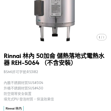
1
/
1
Rinnai 林內 50加侖 儲熱落地式電熱水
器 REH-5064 （不含安裝）
BSMI許可字號:R53182
內膽不銹鋼材質SUS#304
外桶不銹鋼材質SUS#430
防空燒等安全裝置
填充式PU 發泡材質，保溫效果佳
Rinnai 林內