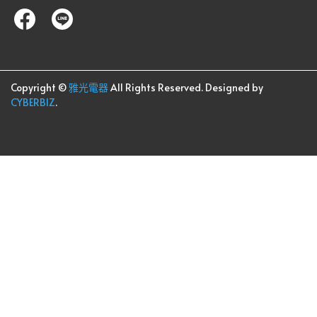
Copyright ©
雅光電器
All Rights Reserved.
Designed by
CYBERBIZ
.