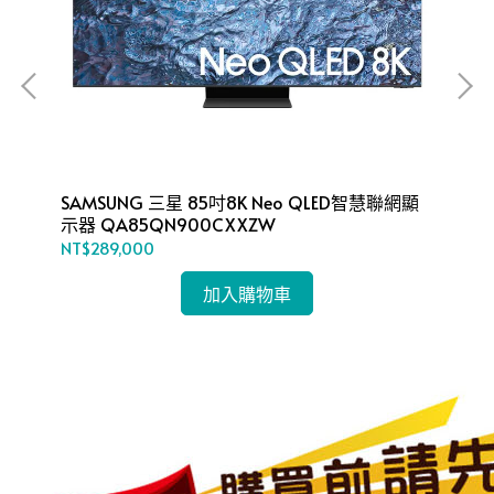
顯示
SAMSUNG 三星 85吋8K Neo QLED智慧聯網顯
SA
示器 QA85QN900CXXZW
電視
NT$289,000
NT$
加入購物車