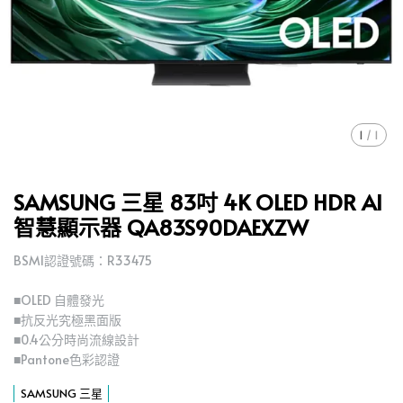
1
/
1
SAMSUNG 三星 83吋 4K OLED HDR AI
智慧顯示器 QA83S90DAEXZW
BSMI認證號碼：R33475
■OLED 自體發光
■抗反光究極黑面版
■0.4公分時尚流線設計
■Pantone色彩認證
SAMSUNG 三星