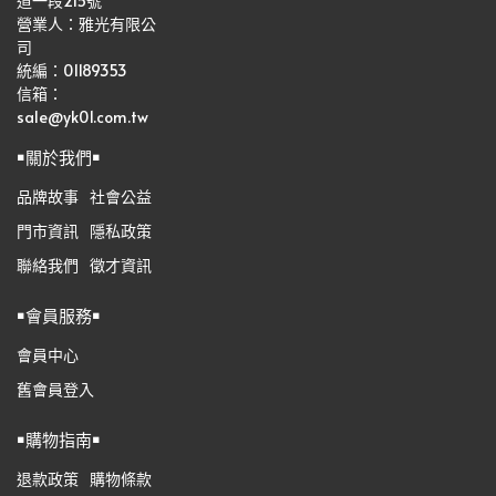
道一段215號
營業人：雅光有限公
司   
統編：01189353
信箱：
sale@yk01.com.tw
￭關於我們￭
品牌故事
社會公益
門市資訊
隱私政策
聯絡我們
徵才資訊
￭會員服務￭
會員中心
舊會員登入
￭購物指南￭
退款政策
購物條款