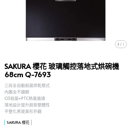
1
/
1
SAKURA 櫻花 玻璃觸控落地式烘碗機
68cm Q-7693
三段全自動殺菌烘乾模式
,
內膽全不鏽鋼
,
O3殺菌+PTC熱風循環
,
落地設計提升廚房整體性
,
平整化黑玻美形外觀
,
SAKURA 櫻花