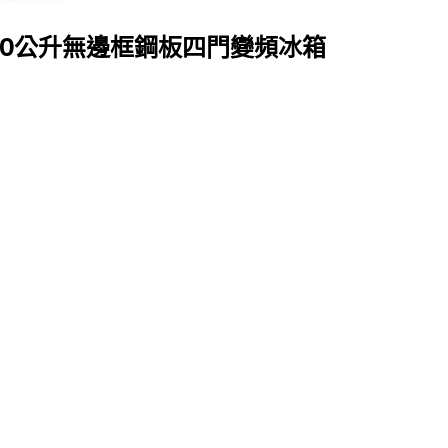
際 500公升無邊框鋼板四門變頻冰箱