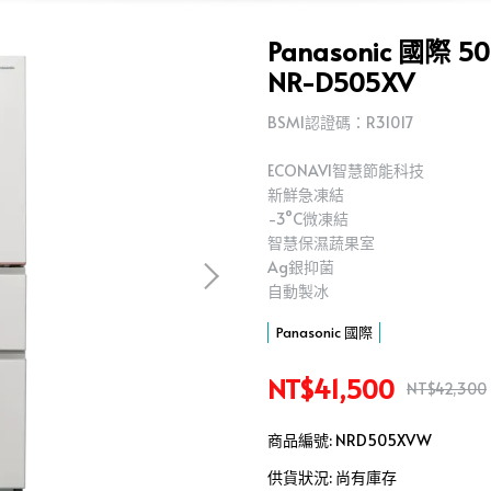
Panasonic 國
NR-D505XV
BSMI認證碼：R31017
ECONAVI智慧節能科技
新鮮急凍結
-3°C微凍結
智慧保濕蔬果室
Ag銀抑菌
自動製冰
Panasonic 國際
NT$41,500
NT$42,300
商品編號:
NRD505XVW
供貨狀況:
尚有庫存