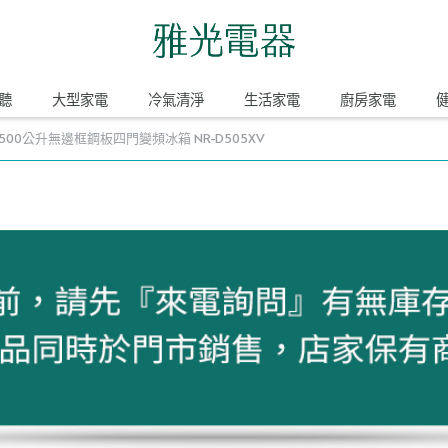
聽
大型家電
冷氣清淨
生活家電
廚房家電
國際 500公升無邊框鋼板四門變頻冰箱 NR-D505XV