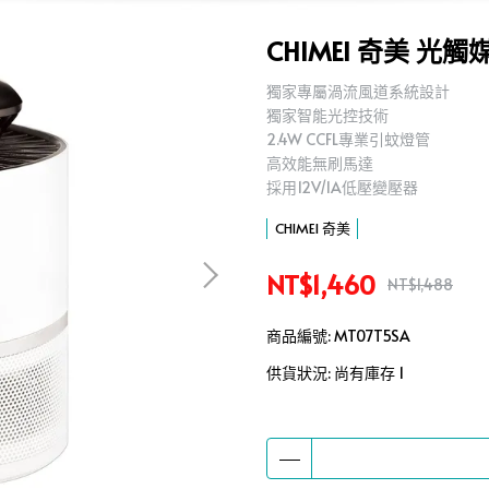
CHIMEI 奇美 光觸
獨家專屬渦流風道系統設計
,
獨家智能光控技術
,
2.4W CCFL專業引蚊燈管
,
高效能無刷馬達
,
採用12V/1A低壓變壓器
,
CHIMEI 奇美
NT$1,460
NT$1,488
商品編號:
MT07T5SA
供貨狀況:
尚有庫存 1