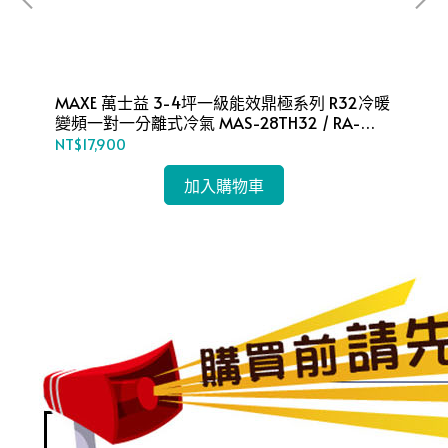
MAXE 萬士益 3-4坪一級能效鼎極系列 R32冷暖
MAXE 萬
變頻一對一分離式冷氣 MAS-28TH32 / RA-
變頻一對
28TH32M
36
NT$17,900
NT
加入購物車