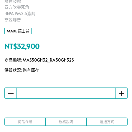
銅管防蝕
四方吹零死角
HEPA PM2.5濾網
高效靜音
MAXE 萬士益
NT$32,900
商品編號:
MAS50GH32_RA50GH32S
供貨狀況:
尚有庫存 1
商品介紹
規格說明
運送方式