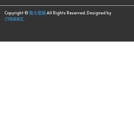
Copyright ©
雅光電器
All Rights Reserved.
Designed by
CYBERBIZ
.