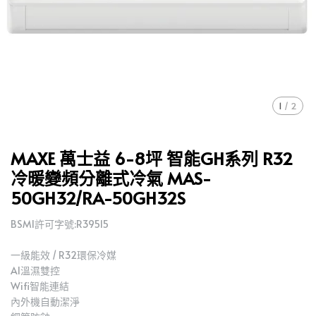
1
/
2
MAXE 萬士益 6-8坪 智能GH系列 R32
冷暖變頻分離式冷氣 MAS-
50GH32/RA-50GH32S
BSMI許可字號:R39515
一級能效 / R32環保冷媒
AI溫濕雙控
Wifi智能連結
內外機自動潔淨