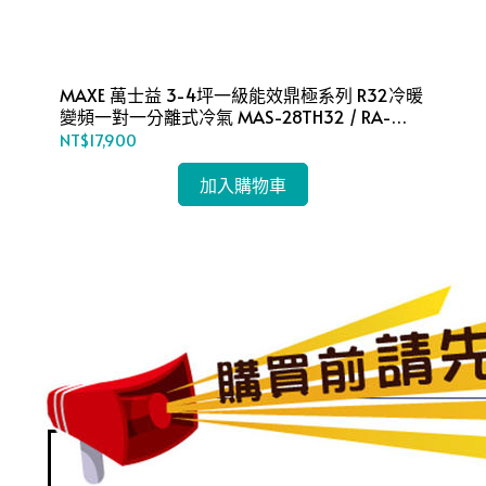
MAXE 萬士益 3-4坪一級能效鼎極系列 R32冷暖
MAXE 萬
變頻一對一分離式冷氣 MAS-28TH32 / RA-
變頻一對
28TH32M
36
NT$17,900
NT
加入購物車