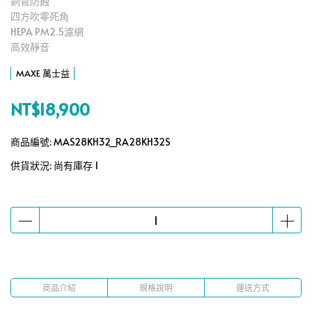
銅管防蝕
四方吹零死角
HEPA PM2.5濾網
高效靜音
MAXE 萬士益
NT$18,900
商品編號:
MAS28KH32_RA28KH32S
供貨狀況:
尚有庫存 1
商品介紹
規格說明
運送方式