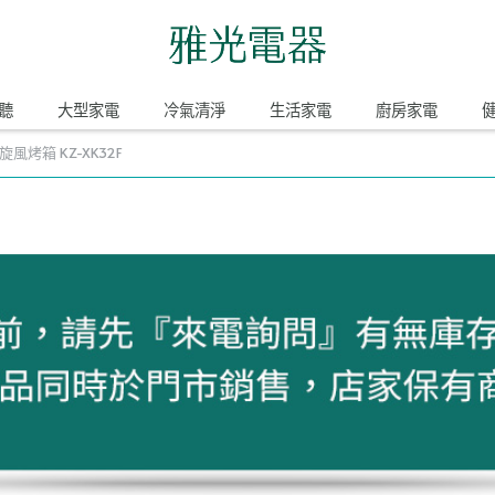
聽
大型家電
冷氣清淨
生活家電
廚房家電
旋風烤箱 KZ-XK32F