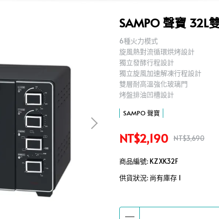
SAMPO 聲寶 32L
6種火力模式
旋風熱對流循環烘烤設計
獨立發酵行程設計
獨立旋風加速解凍行程設計
雙層耐高溫強化玻璃門
烤盤排油凹槽設計
SAMPO 聲寶
NT$2,190
NT$3,690
商品編號:
KZXK32F
供貨狀況:
尚有庫存 1