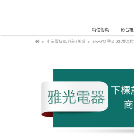
特價優惠
影音視
小家電特賣
,
烤箱/蒸爐
SAMPO 聲寶 32L雙溫控