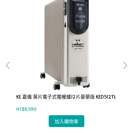
KE 嘉儀 葉片電子式電暖爐12片豪華版 KED512TL
KE
NT$8,590
NT
加入購物車