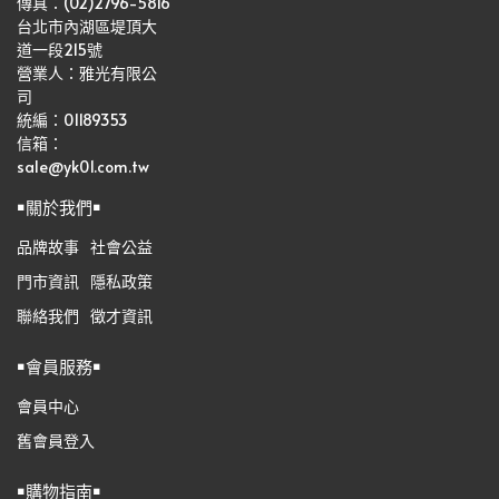
傳真：(02)2796-5816
台北市內湖區堤頂大
道一段215號
營業人：雅光有限公
司   
統編：01189353
信箱：
sale@yk01.com.tw
￭關於我們￭
品牌故事
社會公益
門市資訊
隱私政策
聯絡我們
徵才資訊
￭會員服務￭
會員中心
舊會員登入
￭購物指南￭