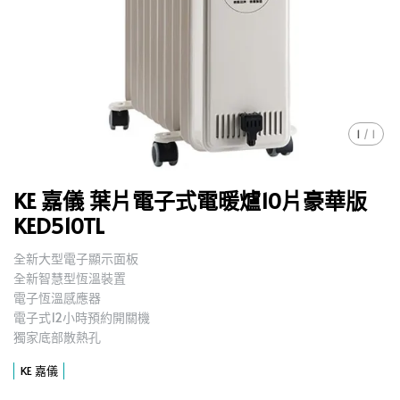
1
/
1
KE 嘉儀 葉片電子式電暖爐10片豪華版
KED510TL
全新大型電子顯示面板
,
全新智慧型恆溫裝置
,
電子恆溫感應器
,
電子式12小時預約開關機
,
獨家底部散熱孔
,
KE 嘉儀