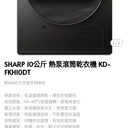
1
/
2
SHARP 10公斤 熱泵滾筒乾衣機 KD-
FKH10DT
BSMI許可字號:R3B801
熱泵技術｜低溫循環烘乾，降低衣物變形
高效節能｜45-60°C智慧運轉，節電再進化
獨立水箱｜無須連結排水孔，使用更方便
智慧控能｜熱能循環技術，不影響室內溫度
衣物感知｜10種烘衣選擇，有效抑菌防黴
專屬層架｜布偶、包包、鞋子也可輕鬆烘乾