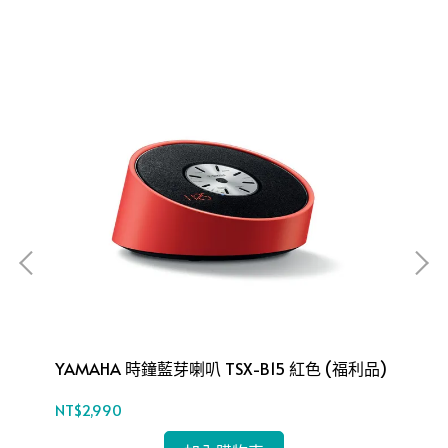
福利
YAMAHA 時鐘藍芽喇叭 TSX-B15 紅色 (福利品)
LG
電視
NT$2,990
NT