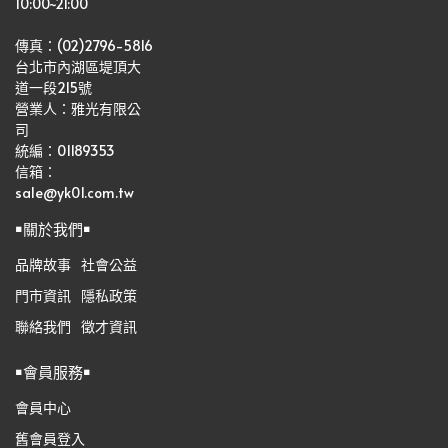
10:00~21:00
傳真：(02)2796-5816
台北市內湖區堤頂大
道一段215號
營業人：雅光有限公
司   
統編：01189353
信箱：
sale@yk01.com.tw
￭關於我們￭
品牌故事
社會公益
門市資訊
隱私政策
聯絡我們
徵才資訊
￭會員服務￭
會員中心
舊會員登入