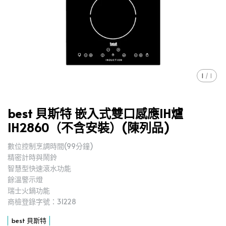
1
/
1
best 貝斯特 嵌入式雙口感應IH爐
IH2860（不含安裝）(陳列品)
數位控制烹調時間(99分鐘)
精密計時與鬧鈴
智慧型快速滾水功能
餘溫警示燈
瑞士火鍋功能
商檢登錄字號：31228
best 貝斯特