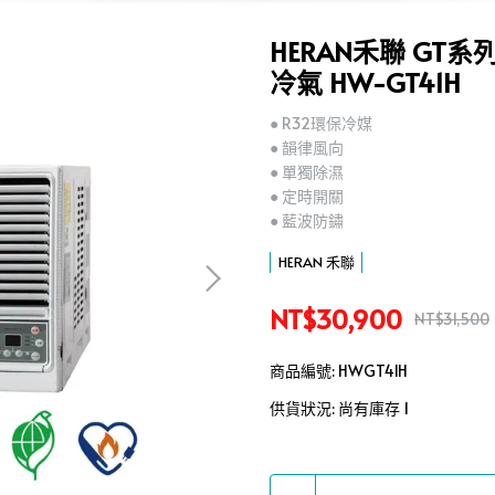
HERAN禾聯 GT系
冷氣 HW-GT41H
● R32環保冷媒
● 韻律風向
● 單獨除濕
● 定時開關
● 藍波防鏽
HERAN 禾聯
NT$30,900
NT$31,500
商品編號:
HWGT41H
供貨狀況:
尚有庫存 1