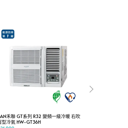
RAN禾聯 GT系列 R32 變頻一級冷暖 右吹
HERAN禾聯 G
型窗型冷氣 HW-GT36H
型窗型冷氣
26,900
NT$35,900