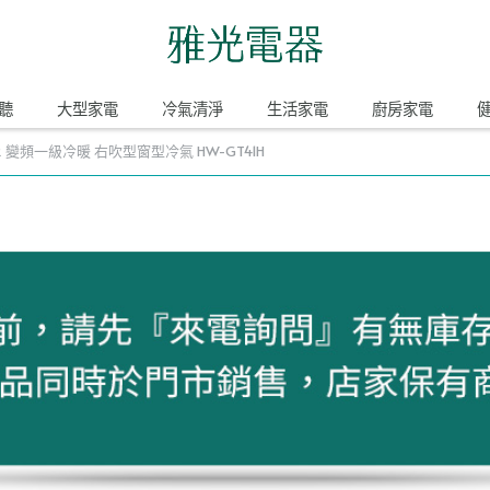
聽
大型家電
冷氣清淨
生活家電
廚房家電
32 變頻一級冷暖 右吹型窗型冷氣 HW-GT41H