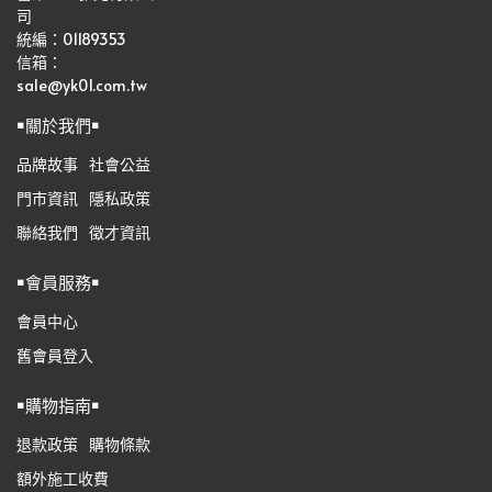
司   
統編：01189353
信箱：
sale@yk01.com.tw
￭關於我們￭
品牌故事
社會公益
門市資訊
隱私政策
聯絡我們
徵才資訊
￭會員服務￭
會員中心
舊會員登入
￭購物指南￭
退款政策
購物條款
額外施工收費