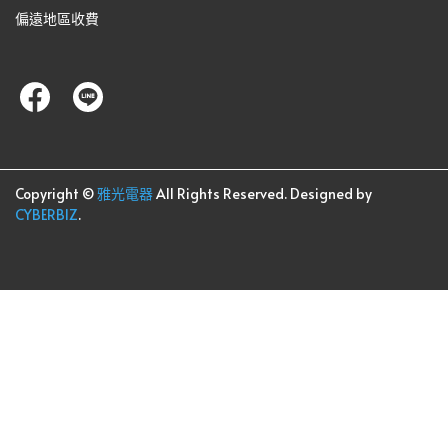
偏遠地區收費
Copyright ©
雅光電器
All Rights Reserved.
Designed by
CYBERBIZ
.