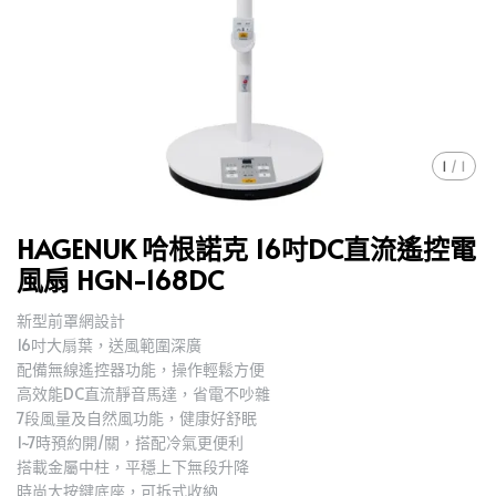
1
/
1
HAGENUK 哈根諾克 16吋DC直流遙控電
風扇 HGN-168DC
新型前罩網設計
,
16吋大扇葉，送風範圍深廣
,
配備無線遙控器功能，操作輕鬆方便
,
高效能DC直流靜音馬達，省電不吵雜
,
7段風量及自然風功能，健康好舒眠
,
1~7時預約開/關，搭配冷氣更便利
,
搭載金屬中柱，平穩上下無段升降
,
時尚大按鍵底座，可拆式收納
,