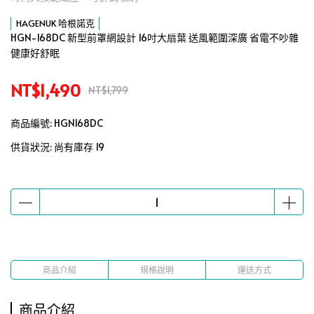
HAGENUK 哈根諾克
HGN-168DC 新型前罩網設計 16吋大扇葉 送風範圍深廣 省電不吵雜
健康好舒眠
NT$1,490
NT$1,799
商品編號:
HGN168DC
供貨狀況:
尚有庫存 19
商品介紹
規格說明
運送方式
商品介紹