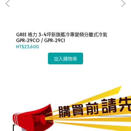
GREE 格力 3-4坪新旗艦冷專變頻分離式冷氣
G
GPR-29CO / GPR-29CI
GP
NT$23,600
NT
加入購物車