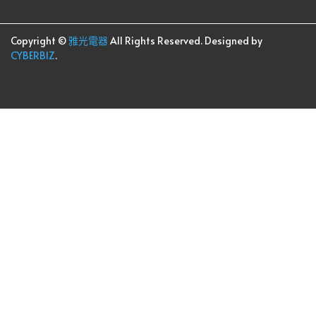
Copyright ©
雅光電器
All Rights Reserved.
Designed by
CYBERBIZ
.