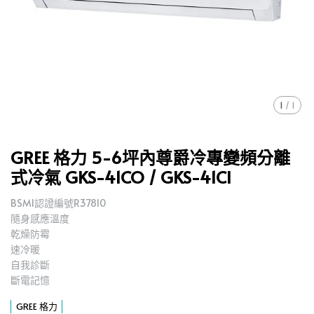
1
/
1
GREE 格力 5-6坪內尊爵冷專變頻分離
式冷氣 GKS-41CO / GKS-41CI
BSMI認證編號R37810
隨身感應溫度
乾燥防霉
速冷暖
自我診斷
斷電記憶
GREE 格力