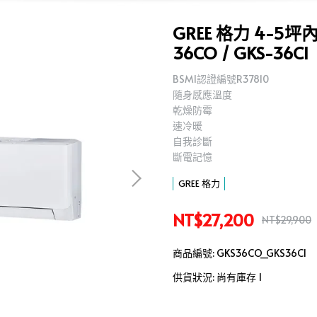
GREE 格力 4-5
36CO / GKS-36CI
BSMI認證編號R37810
隨身感應溫度
乾燥防霉
速冷暖
自我診斷
斷電記憶
GREE 格力
NT$27,200
NT$29,900
商品編號:
GKS36CO_GKS36CI
供貨狀況:
尚有庫存 1