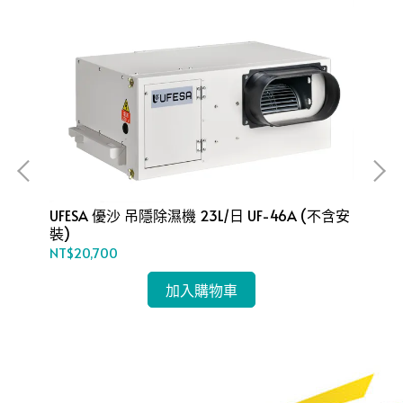
UFESA 優沙 吊隱除濕機 23L/日 UF-46A (不含安
UF
裝)
裝)
NT$20,700
NT
加入購物車