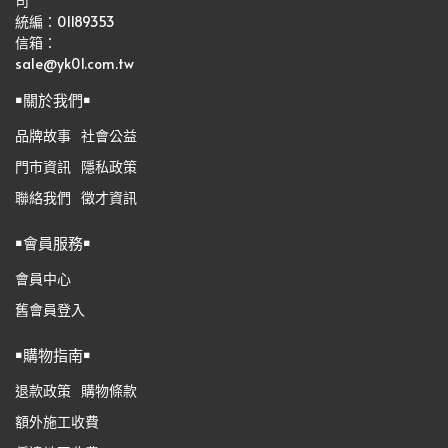
司   
統編：01189353
信箱：
sale@yk01.com.tw
￭關於我們￭
品牌故事
社會公益
門市資訊
隱私政策
聯絡我們
徵才資訊
￭會員服務￭
會員中心
舊會員登入
￭購物指南￭
退款政策
購物條款
額外施工收費