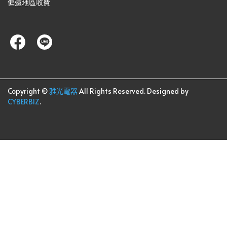
偏遠地區收費
Copyright ©
雅光電器
All Rights Reserved.
Designed by
CYBERBIZ
.