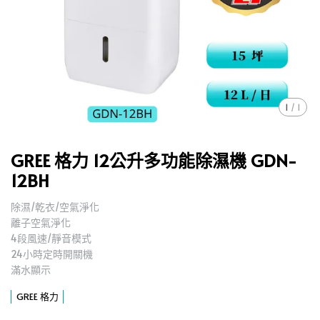
1
/
1
GREE 格力 12公升多功能除濕機 GDN-
12BH
除濕/乾衣/空氣淨化
,
離子空氣淨化
,
4段風速/靜音模式
,
24小時定時開關機
,
滿水顯示
,
GREE 格力