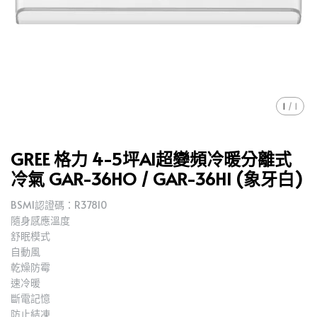
1
/
1
GREE 格力 4-5坪AI超變頻冷暖分離式
冷氣 GAR-36HO / GAR-36HI (象牙白)
BSMI認證碼：R37810
隨身感應溫度
舒眠模式
自動風
乾燥防霉
速冷暖
斷電記憶
防止結凍