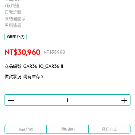
7段風速
自我診断
凍結自體淨
黑鑽塗層
GREE 格力
NT$30,960
NT$35,900
商品編號:
GAR36HO_GAR36HI
供貨狀況:
尚有庫存 2
商品介紹
規格說明
運送方式