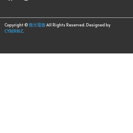
Copyright ©
雅光電器
All Rights Reserved.
Designed by
CYBERBIZ
.