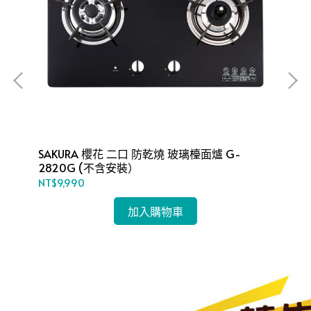
-
SAKURA 櫻花 二口 防乾燒 玻璃檯面爐 G-
SA
2820G (不含安裝）
59
NT$9,990
NT
加入購物車