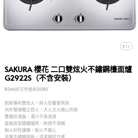
1
/
1
SAKURA 櫻花 二口雙炫火不鏽鋼檯面爐
G2922S（不含安裝）
BSMI許可字號:R51085
創新專利雙炫火，斜火包覆更高效
內外雙環獨立控火，大火文火隨心所欲
雙層防湯盤，湯汁不易滴落
旋風造型鑄鐵爐架，耐用不滑鍋
點火針防護帽，點火不擔心
平整不鏽鋼面板，清潔擦拭方便