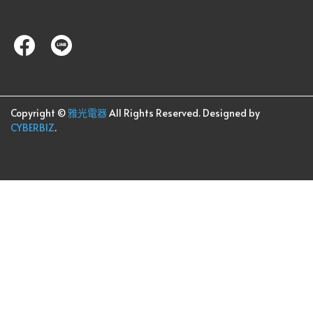
Copyright ©
雅光電器
All Rights Reserved.
Designed by
CYBERBIZ
.