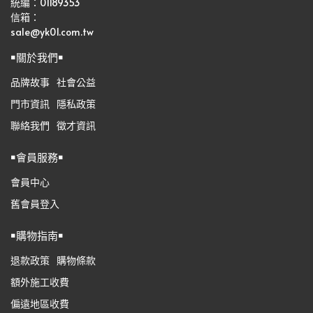
統編：01189353
信箱：
sale@yk01.com.tw
￭關於我們￭
品牌故事
社會公益
門市資訊
隱私政策
聯絡我們
徵才資訊
￭會員服務￭
會員中心
舊會員登入
￭購物指南￭
退款政策
購物條款
額外施工收費
偏遠地區收費