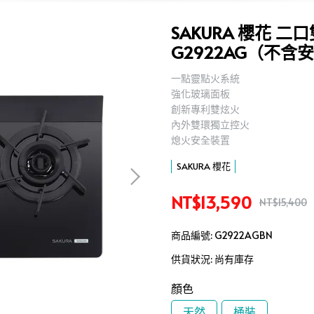
SAKURA 櫻花 
G2922AG（不含
一點靈點火系統
,
強化玻璃面板
,
創新專利雙炫火
,
內外雙環獨立控火
,
熄火安全裝置
,
SAKURA 櫻花
NT$13,590
NT$15,400
商品編號:
G2922AGBN
供貨狀況:
尚有庫存
顏色
天然
桶裝