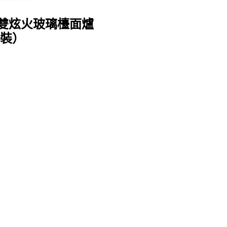
二口雙炫火玻璃檯面爐
安裝）