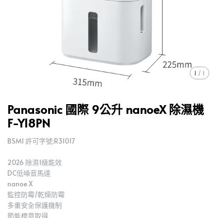
1
/
1
Panasonic 國際 9公升 nanoeX 除濕機
F-Y18PN
BSMI 許可字號:R31017
2026 除濕1級能效
DC低噪音馬達
nanoe X
監控防霉/乾燥防霉
多重安全保護機制
節能標章取得