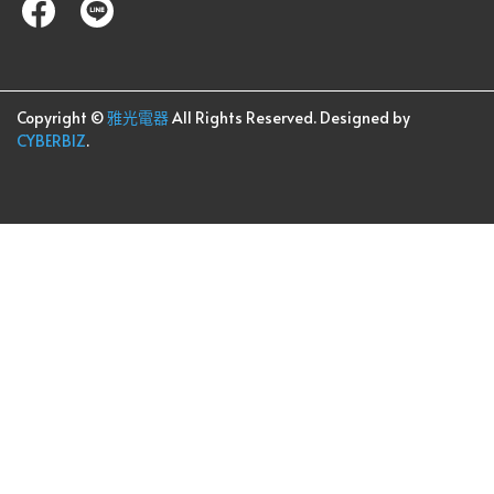
Copyright ©
雅光電器
All Rights Reserved.
Designed by
CYBERBIZ
.