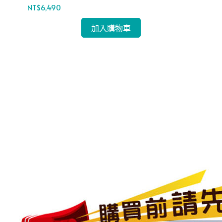
NT$6,490
加入購物車
-時
Wh
WD
NT$