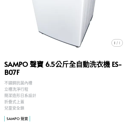
1
/
1
SAMPO 聲寶 6.5公斤全自動洗衣機 ES-
B07F
不鏽鋼抗菌內槽
,
立槽洗淨行程
,
簡潔造形日系設計
,
折疊式上蓋
,
兒童安全鎖
,
SAMPO 聲寶