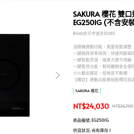
SAKURA 櫻花 
EG2501G (不含安
BSMI許可字號:R51085
油煙機連動功能，風量智能調整
一鍵鍋具效率偵測，快速判斷鍋
一鍵智能煲湯，燉煮方便不用顧
一鍵暫停功能，暫時離開安全便
小火輸出穩定，低噪音不斷續
【備註】連動功能需搭配櫻花指定型
SAKURA 櫻花
NT$24,030
NT$26,700
商品編號:
EG2501G
供貨狀況:
尚有庫存 1