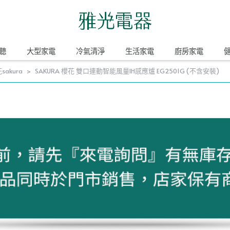
聽
大型家電
冷氣清淨
生活家電
廚房家電
akura
SAKURA 櫻花 雙口連動智能風量IH感應爐 EG2501G (不含安裝)