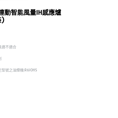
雙口連動智能風量IH感應爐
裝)
具適不適合
利
號之油煙機:R610HS