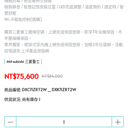
機體防霉 / 預塗層熱交換器
極致靜音 / 智慧記憶安裝位置 / LED亮度調整 / 溫度預約 / 週定時 / 智
慧舒眠
Wi-Fi智能控制(選購)
購買三菱重工變頻空調，上網完成保固登錄，即享7年全機保固，15
年壓縮機保固。
業界獨家，壁掛式室內機上網完成保固登錄，加贈2年份濾網，活動
詳情請見 上洋產品保固網
Mitsubishi 三菱重工
NT$75,600
NT$84,000
商品編號:
DXC71ZRT2W _ DXK71ZRT2W
供貨狀況:
尚有庫存 1