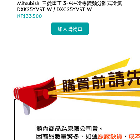
氣
Mitsubishi 三菱重工 3-4坪冷專變頻分離式冷氣
Mi
DXK25YVST-W / DXC25YVST-W
DX
NT$33,500
NT
加入購物車