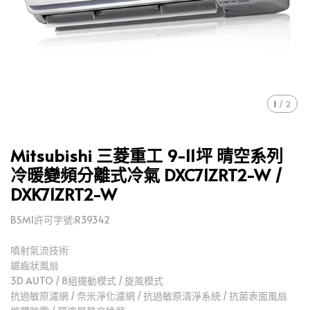
1
/
2
Mitsubishi 三菱重工 9-11坪 晴空系列
冷暖變頻分離式冷氣 DXC71ZRT2-W /
DXK71ZRT2-W
BSMI許可字號:R39342
噴射氣流技術
鋸齒狀風扇
3D AUTO / 8組擺動模式 / 旋風模式
抗過敏原濾網 / 奈米淨化濾網 / 抗過敏原清淨系統 / 抗菌表面風扇