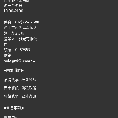
週一至週日
10:00~21:00
傳真：(02)2796-5816
台北市內湖區堤頂大
道一段215號
營業人：雅光有限公
司   
統編：01189353
信箱：
sale@yk01.com.tw
￭關於我們￭
品牌故事
社會公益
門市資訊
隱私政策
聯絡我們
徵才資訊
￭會員服務￭
會員中心