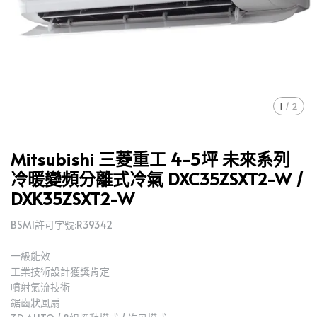
1
/
2
Mitsubishi 三菱重工 4-5坪 未來系列
冷暖變頻分離式冷氣 DXC35ZSXT2-W /
DXK35ZSXT2-W
BSMI許可字號:R39342
一級能效
工業技術設計獲獎肯定
噴射氣流技術
鋸齒狀風扇