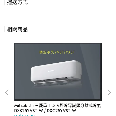
運送方式
相關商品
氣
Mitsubishi 三菱重工 3-4坪冷專變頻分離式冷氣
Mi
DXK25YVST-W / DXC25YVST-W
DX
NT$33,500
NT