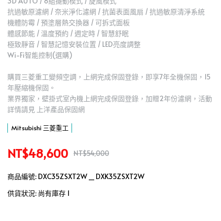
3D AUTO / 8組擺動模式 / 旋風模式
抗過敏原濾網 / 奈米淨化濾網 / 抗菌表面風扇 / 抗過敏原清淨系統
機體防霉 / 預塗層熱交換器 / 可拆式面板
體感節能 / 溫度預約 / 週定時 / 智慧舒眠
極致靜音 / 智慧記憶安裝位置 / LED亮度調整
Wi-Fi智能控制(選購)
購買三菱重工變頻空調，上網完成保固登錄，即享7年全機保固，15
年壓縮機保固。
業界獨家，壁掛式室內機上網完成保固登錄，加贈2年份濾網，活動
詳情請見 上洋產品保固網
Mitsubishi 三菱重工
NT$48,600
NT$54,000
商品編號:
DXC35ZSXT2W _ DXK35ZSXT2W
供貨狀況:
尚有庫存 1