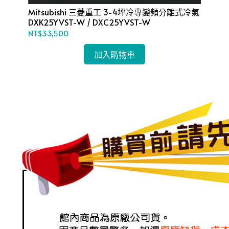
氣
Mitsubishi 三菱重工 3-4坪冷專變頻分離式冷氣
Mi
DXK25YVST-W / DXC25YVST-W
DX
NT$33,500
NT
加入購物車