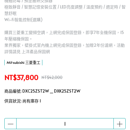
機體防霉 / 預塗層熱交換器
極致靜音 / 智慧記憶安裝位置 / LED亮度調整 / 溫度預約 / 週定時 / 智
慧舒眠
Wi-Fi智能控制(選購)
購買三菱重工變頻空調，上網完成保固登錄，即享7年全機保固，15
年壓縮機保固。
業界獨家，壁掛式室內機上網完成保固登錄，加贈2年份濾網，活動
詳情請見 上洋產品保固網
Mitsubishi 三菱重工
NT$37,800
NT$42,000
商品編號:
DXC25ZST2W _ DXK25ZST2W
供貨狀況:
尚有庫存 1