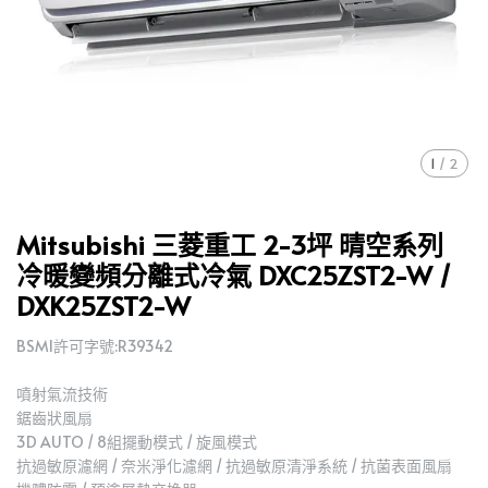
1
/
2
Mitsubishi 三菱重工 2-3坪 晴空系列
冷暖變頻分離式冷氣 DXC25ZST2-W /
DXK25ZST2-W
BSMI許可字號:R39342
噴射氣流技術
鋸齒狀風扇
3D AUTO / 8組擺動模式 / 旋風模式
抗過敏原濾網 / 奈米淨化濾網 / 抗過敏原清淨系統 / 抗菌表面風扇